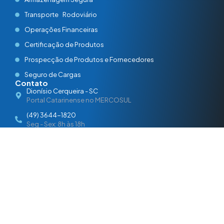
Transporte Rodoviário
Operações Financeiras
Certificação de Produtos
Prospecção de Produtos e Fornecedores
Seguro de Cargas
Contato
Dionísio Cerqueira - SC
Portal Catarinense no MERCOSUL
(49) 3644-1820
Seg - Sex: 8h às 18h
contato@agilcomex.com
Resposta em até 24h
www.agilcomex.com
Portal Oficial
2026 © Ágil Logística
Desenvolvido por
Cristian Web
Internacional LTDA. Todos os
Designer