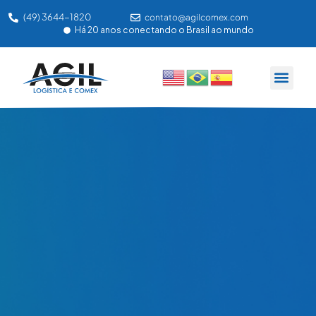
(49) 3644-1820
contato@agilcomex.com
Há 20 anos conectando o Brasil ao mundo
SOBRE NÓS
NOSSA P
ÁREA DO C