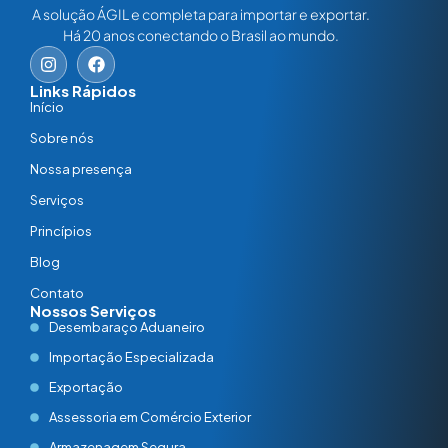
A solução ÁGIL e completa para importar e exportar.
Há 20 anos conectando o Brasil ao mundo.
Links Rápidos
Início
Sobre nós
Nossa presença
Serviços
Princípios
Blog
Contato
Nossos Serviços
Desembaraço Aduaneiro
Importação Especializada
Exportação
Assessoria em Comércio Exterior
Armazenagem Segura