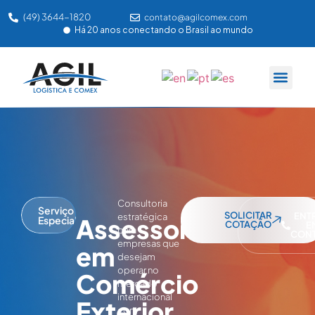
(49) 3644-1820
contato@agilcomex.com
Há 20 anos conectando o Brasil ao mundo
SOBRE NÓS
NOSSA P
ÁREA DO C
Consultoria
Serviço
SOLICITAR
ENT
estratégica
Assessoria
Especializado
COTAÇÃO
E
para
CON
empresas que
em
desejam
operar no
Comércio
mercado
internacional
Exterior
com