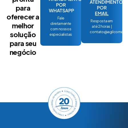
ATENDIMENTO
POR
para
POR
WHATSAPP
EMAIL
oferecer a
Fale
Resposta em
melhor
diretamente
até 2 horas |
com nossos
contato@agilcomex.
solução
especialistas
para seu
negócio