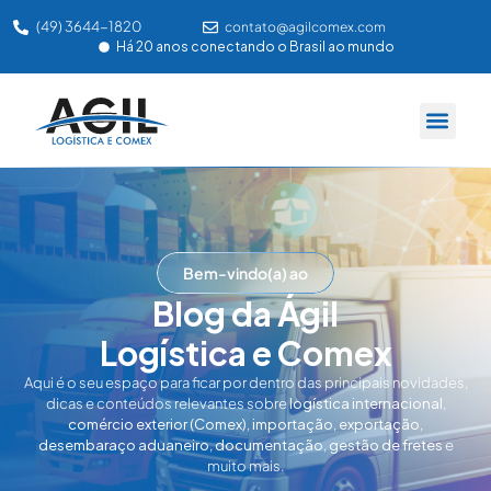
(49) 3644-1820
contato@agilcomex.com
Há 20 anos conectando o Brasil ao mundo
SOBRE NÓS
NOSSA P
ÁREA DO C
Bem-vindo(a) ao
Blog da Ágil
Logística e Comex
Aqui é o seu espaço para ficar por dentro das principais novidades,
dicas e conteúdos relevantes sobre
logística internacional
,
comércio exterior (Comex)
,
importação
,
exportação
,
desembaraço aduaneiro
,
documentação
,
gestão de fretes
e
muito mais.