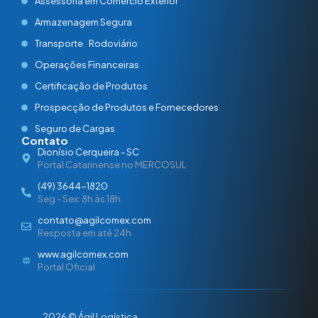
Assessoria em Comércio Exterior
Armazenagem Segura
Transporte Rodoviário
Operações Financeiras
Certificação de Produtos
Prospecção de Produtos e Fornecedores
Seguro de Cargas
Contato
Dionísio Cerqueira - SC
Portal Catarinense no MERCOSUL
(49) 3644-1820
Seg - Sex: 8h às 18h
contato@agilcomex.com
Resposta em até 24h
www.agilcomex.com
Portal Oficial
2026 © Ágil Logística