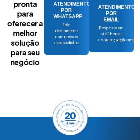
pronta
ATENDIMENTO
ATENDIMENTO
POR
para
POR
WHATSAPP
EMAIL
oferecer a
Fale
Resposta em
melhor
diretamente
até 2 horas |
com nossos
contato@agilcomex.
solução
especialistas
para seu
negócio