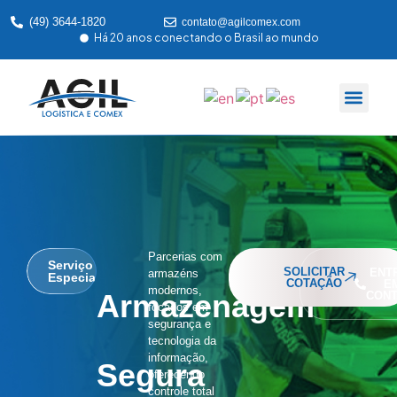
(49) 3644-1820
contato@agilcomex.com
Há 20 anos conectando o Brasil ao mundo
SOBRE NÓS
NOSSA P
ÁREA DO C
Parcerias com
Serviço
SOLICITAR
ENT
armazéns
Especializado
COTAÇÃO
E
modernos,
Armazenagem
CONT
focados em
segurança e
tecnologia da
informação,
Segura
oferecendo
controle total